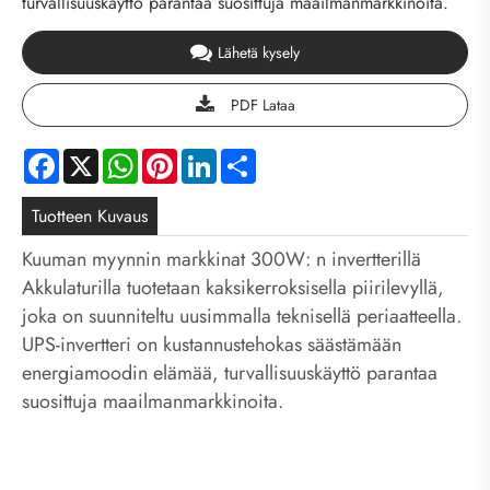
turvallisuuskäyttö parantaa suosittuja maailmanmarkkinoita.
Lähetä kysely
PDF Lataa
Facebook
X
WhatsApp
Pinterest
LinkedIn
Share
Tuotteen Kuvaus
Kuuman myynnin markkinat 300W: n invertterillä
Akkulaturilla tuotetaan kaksikerroksisella piirilevyllä,
joka on suunniteltu uusimmalla teknisellä periaatteella.
UPS-invertteri on kustannustehokas säästämään
energiamoodin elämää, turvallisuuskäyttö parantaa
suosittuja maailmanmarkkinoita.