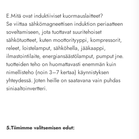
E.Mitä ovat induktiiviset kuormauslaitteet?
Se viittaa sähkömagneettisen induktion periaatteen
soveltamiseen, jota tuottavat suuritehoiset
sähkötuotteet, kuten moottorityyppi, kompressorit,
releet, loistelamput, sähköhella, jääkaappi,
ilmastointilaite, energiansäästölamput, pumput jne.
tuotteiden teho on huomattavasti enemmän kuin
nimellisteho (noin 3–7 kertaa) käynnistyksen
yhteydessä. Joten heille on saatavana vain puhdas
siniaaltoinvertteri.
5.Tiimimme valitsemisen edut: