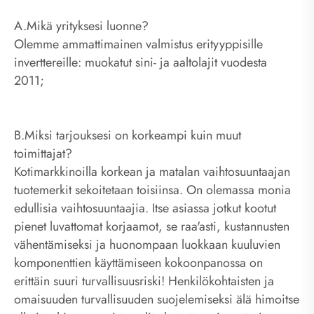
A.Mikä yrityksesi luonne?
Olemme ammattimainen valmistus erityyppisille
inverttereille: muokatut sini- ja aaltolajit vuodesta
2011;
B.Miksi tarjouksesi on korkeampi kuin muut
toimittajat?
Kotimarkkinoilla korkean ja matalan vaihtosuuntaajan
tuotemerkit sekoitetaan toisiinsa. On olemassa monia
edullisia vaihtosuuntaajia. Itse asiassa jotkut kootut
pienet luvattomat korjaamot, se raa'asti, kustannusten
vähentämiseksi ja huonompaan luokkaan kuuluvien
komponenttien käyttämiseen kokoonpanossa on
erittäin suuri turvallisuusriski! Henkilökohtaisten ja
omaisuuden turvallisuuden suojelemiseksi älä himoitse