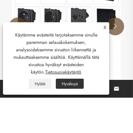


X
Käytämme evästeitä tarjotaksemme sinulle
paremman selauskokemuksen,
analysoidaksemme sivuston liikennettä ja
mukauttaaksemme sisältöä. Käyttämällä tätä
sivustoa hyväksyt evästeiden
Kaukosäätimen vastaanottimen esittely
käytön.
Tietosuojakäytäntö
Katso lisää >>
Hylätä
Hyväksyä




Tietoja meistä