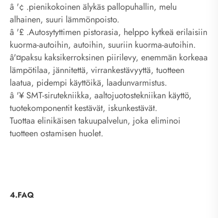
â '¢ .pienikokoinen älykäs pallopuhallin, melu
alhainen, suuri lämmönpoisto.
â '£ .Autosytyttimen pistorasia, helppo kytkeä erilaisiin
kuorma-autoihin, autoihin, suuriin kuorma-autoihin.
â'¤paksu kaksikerroksinen piirilevy, enemmän korkeaa
lämpötilaa, jännitettä, virrankestävyyttä, tuotteen
laatua, pidempi käyttöikä, laadunvarmistus.
â '¥ SMT-sirutekniikka, aaltojuotostekniikan käyttö,
tuotekomponentit kestävät, iskunkestävät.
Tuottaa elinikäisen takuupalvelun, joka eliminoi
tuotteen ostamisen huolet.
4.FAQ