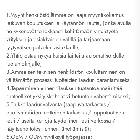
1.Myyntihenkilöstöllämme on laaja myyntikokemus
jatkuvan koulutuksen ja käytännön kautta, jonka avulla
he kykenevät tehokkaasti kehittämään yhteistyötä
yrityksen ja asiakkaiden välillä ja tarjoamaan
tyytyväisen palvelun asiakkaille.
2.Yhtiö ostaa nykyaikaisia ​​laitteita automatisoidulle
tuotantolinjalle;
3.Ammaisen teknisen henkilöstön kouluttaminen on
välttämätön prosessi tuotteiden laadun parantamiseksi.
4.Tapaaminen ennen tilauksen tuotantoa määrittää
suhteelliset yksityiskohdat virhetuoton vähentämiseksi;
5.Tiukka laadunvalvonta (saapuva tarkastus /
puolivalmiiden tuotteiden tarkastus / lopputuotteen
testi / useita kertoja täydellinen testi verkossa /
näytteenottotesti ennen lähettämistä);
6.OEM / ODM hyväksyä työpajassa;