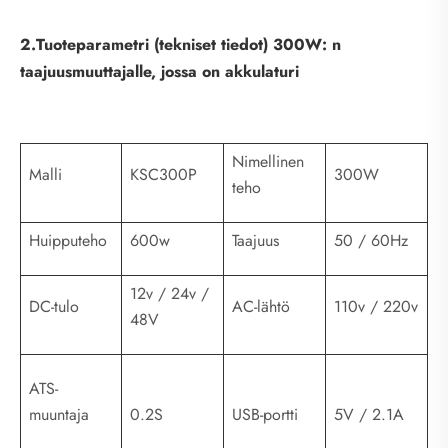
2.Tuoteparametri (tekniset tiedot) 300W: n
taajuusmuuttajalle, jossa on akkulaturi
Nimellinen
Malli
KSC300P
300W
teho
Huipputeho
600w
Taajuus
50 / 60Hz
12v / 24v /
DC-tulo
AC-lähtö
110v / 220v
48V
ATS-
muuntaja
0.2S
USB-portti
5V / 2.1A