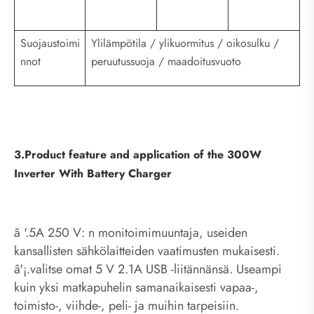
Suojaustoimi
Ylilämpötila / ylikuormitus / oikosulku /
nnot
peruutussuoja / maadoitusvuoto
3.Product feature and application of the 300W
Inverter With Battery Charger
â '.5A 250 V: n monitoimimuuntaja, useiden
kansallisten sähkölaitteiden vaatimusten mukaisesti.
â'¡.valitse omat 5 V 2.1A USB -liitännänsä. Useampi
kuin yksi matkapuhelin samanaikaisesti vapaa-,
toimisto-, viihde-, peli- ja muihin tarpeisiin.