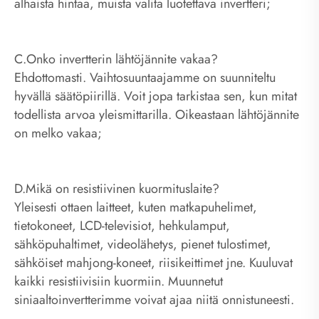
alhaista hintaa, muista valita luotettava invertteri;
C.Onko invertterin lähtöjännite vakaa?
Ehdottomasti. Vaihtosuuntaajamme on suunniteltu
hyvällä säätöpiirillä. Voit jopa tarkistaa sen, kun mitat
todellista arvoa yleismittarilla. Oikeastaan ​​lähtöjännite
on melko vakaa;
D.Mikä on resistiivinen kuormituslaite?
Yleisesti ottaen laitteet, kuten matkapuhelimet,
tietokoneet, LCD-televisiot, hehkulamput,
sähköpuhaltimet, videolähetys, pienet tulostimet,
sähköiset mahjong-koneet, riisikeittimet jne. Kuuluvat
kaikki resistiivisiin kuormiin. Muunnetut
siniaaltoinvertterimme voivat ajaa niitä onnistuneesti.